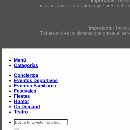
Importante:
Ticket
Ticketsur.com es un sistema que presta el ser
Importante:
Tickets
Ticketsur.cl es un sistema que presta el ser
Menú
Categorías
Conciertos
Eventos Deportivos
Eventos Familiares
Festivales
Fiestas
Humor
On Demand
Teatro