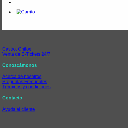
Castro, Chiloé
Venta de E-Tickets 24/7
Conozcámonos
Acerca de nosotros
Preguntas Frecuentes
Términos y condiciones
Contacto
Ayuda al cliente